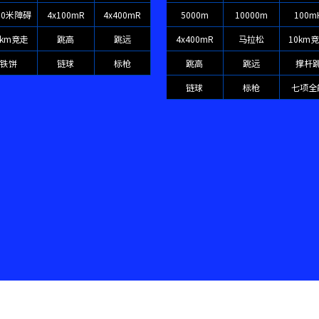
00米障碍
4x100mR
4x400mR
5000m
10000m
100m
0km竞走
跳高
跳远
4x400mR
马拉松
10km
铁饼
链球
标枪
跳高
跳远
撑杆
链球
标枪
七项全