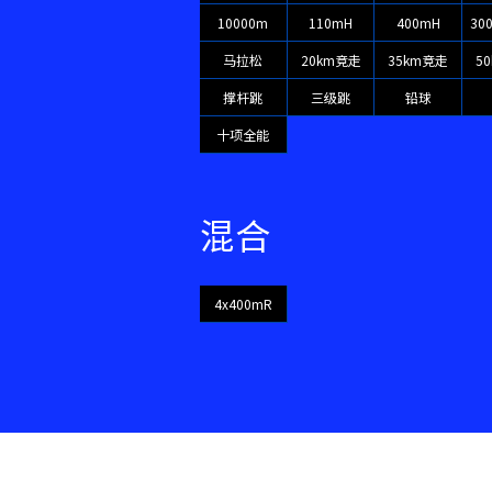
10000m
110mH
400mH
30
马拉松
20km竞走
35km竞走
5
撑杆跳
三级跳
铅球
十项全能
混合
4x400mR