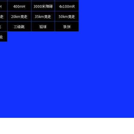
H
400mH
3000米障碍
4x100mR
竞走
20km竞走
35km竞走
50km竞走
跳
三级跳
铅球
铁饼
能