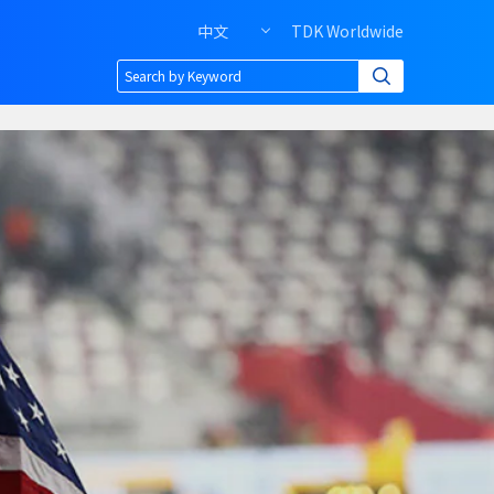
中文
TDK Worldwide
Header
right
menu
of
PC