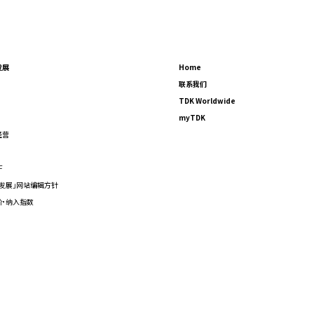
发展
Home
联系我们
TDK Worldwide
myTDK
经营
F
发展」网站编辑方针
价·纳入指数