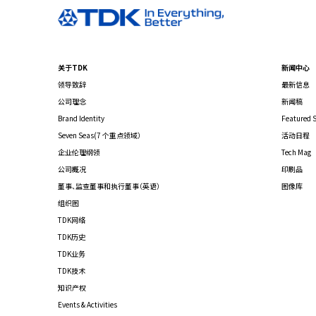
关于TDK
新闻中心
领导致辞
最新信息
公司理念
新闻稿
Brand Identity
Featured S
Seven Seas(7 个重点领域）
活动日程
企业伦理纲领
Tech Mag
公司概况
印刷品
董事、监查董事和执行董事（英语）
图像库
组织图
TDK网络
TDK历史
TDK业务
TDK技术
知识产权
Events & Activities