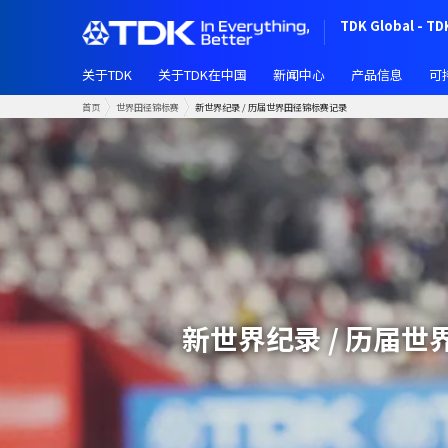
跳
TDK Global - TD
转
到
关于TDK
关于TDK在中国
新闻中心
产品信息
可
主
要
首页
世界田径锦标赛
新世界纪录 / 历届世界田径锦标赛记录
内
容
新世界纪录 / 历届