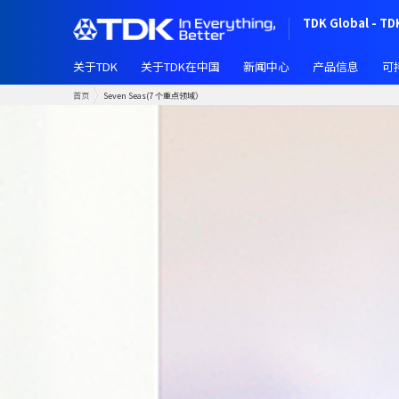
跳
TDK Global - TD
转
到
关于TDK
关于TDK在中国
新闻中心
产品信息
可
主
要
首页
Seven Seas(7 个重点领域）
内
容