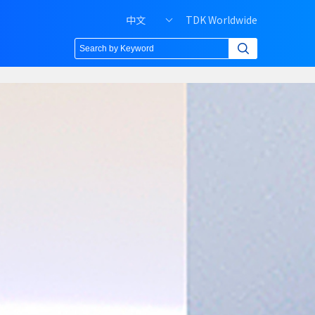
H
中文
TDK Worldwide
e
a
d
e
r
r
i
g
h
t
m
e
n
u
o
f
P
C