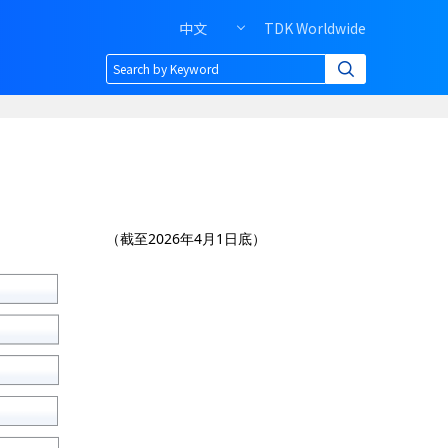
中文
TDK Worldwide
Header
right
menu
of
PC
（截至2026年4月1日底）