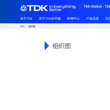
跳
TDK Global - TD
转
到
关于TDK
关于TDK在中国
新闻中心
产品信息
可
主
要
首页
组织图
内
容
组织图