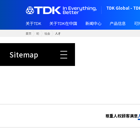
跳
TDK Global - TD
转
到
关于TDK
关于TDK在中国
新闻中心
产品信息
可
主
要
首页
可持续发展
社会
人才
内
Sustainability HOME
跳
容
转
Sitemap
到
主
要
内
容
尊重人权
顾客满意