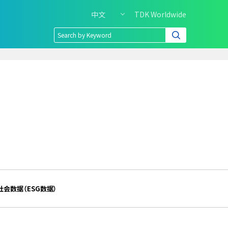
中文
TDK Worldwide
H
e
a
d
e
r
r
i
g
h
t
m
e
n
u
o
f
P
社会数据（ESG数据）
C