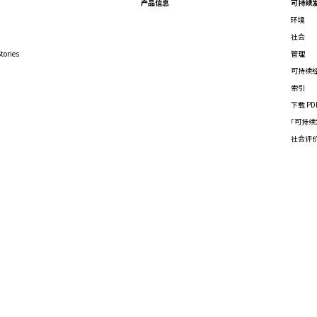
产品信息
可持续
环境
社会
tories
管理
可持续
索引
下载 PD
「可持续
社会评