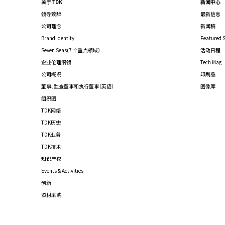
关于TDK
新闻中心
领导致辞
最新信息
公司理念
新闻稿
Brand Identity
Featured S
Seven Seas(7 个重点领域）
活动日程
企业伦理纲领
Tech Mag
公司概况
印刷品
董事、监查董事和执行董事（英语）
图像库
组织图
TDK网络
TDK历史
TDK业务
TDK技术
知识产权
Events & Activities
创新
资材采购