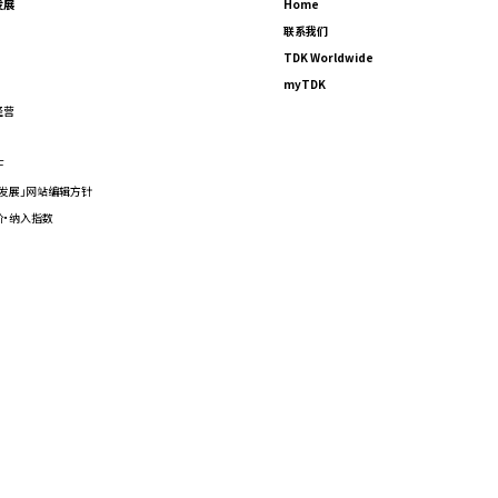
发展
Home
联系我们
TDK Worldwide
myTDK
经营
F
发展」网站编辑方针
价·纳入指数