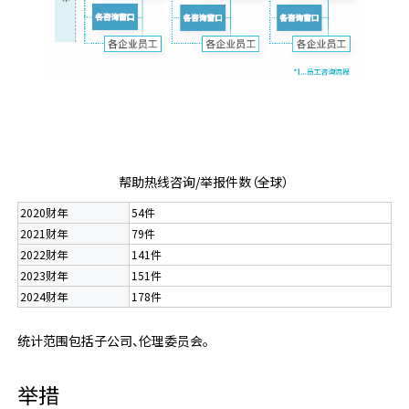
帮助热线咨询/举报件数（全球）
2020财年
54件
2021财年
79件
2022财年
141件
2023财年
151件
2024财年
178件
统计范围包括子公司、伦理委员会。
举措