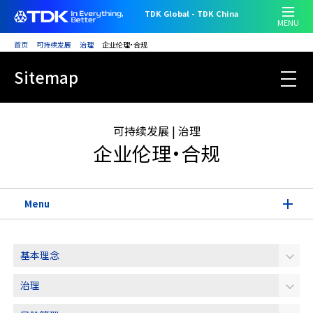
跳
TDK Global - TDK China
转
MENU
到
首页
可持续发展
治理
企业伦理・合规
主
跳
要
Sitemap
转
内
Sustainability HOME
到
容
主
可持续发展 | 治理
要
企业伦理・合规
内
容
Menu
企业治理（英语）
基本理念
风险管理
治理
企业伦理・合规