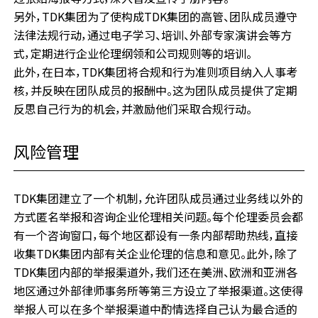
另外，TDK集团为了使构成TDK集团的高管、团队成员遵守
法律法规行动，通过电子学习、培训、外部专家演讲会等方
式，定期进行企业伦理纲领和公司规则等的培训。
此外，在日本，TDK集团将合规和行为准则项目纳入人事考
核，并反映在团队成员的报酬中。这为团队成员提供了定期
反思自己行为的机会，并激励他们采取合规行动。
风险管理
TDK集团建立了一个机制，允许团队成员通过业务线以外的
方式匿名举报和咨询企业伦理相关问题。每个伦理委员会都
有一个咨询窗口，每个地区都设有一条内部帮助热线，直接
收集TDK集团内部有关企业伦理的信息和意见。此外，除了
TDK集团内部的举报渠道外，我们还在美洲、欧洲和亚洲各
地区通过外部律师事务所等第三方设立了举报渠道。这使得
举报人可以在多个举报渠道中酌情选择自己认为最合适的