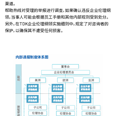
渠道。
帮助热线对受理的举报进行调查，如果确认违反企业伦理纲
领，当事人可能会根据员工手册和其他内部规则受到处分。
另外，在TDK企业伦理纲领实施细则中，规定了对咨询者的
保护，以确保其不遭受任何损害。