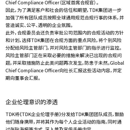
Chief Compliance Officer（区域首席合规官）。
因此，为了满足客户和社会的信任和期望，TDK集团进一步
加强了所有团队成员按照全球通用规范合规行事的体系，并
营造诚实、公平、透明的企业氛围。
此外，合规委员会还负责审批公司范围内的合规活动的方针
和计划，选择TDK集团在合规方面的重点风险，将个别风险
分配给风险主管部门，并对风险主管部门的指示进行监控。
风险主管部门正在采取必要的措施来解决已出现的合规问
题，并采取措施防止此类问题再次发生，防患于未然。Global
Chief Compliance Officer向社长汇报这些活动内容，并定
期向董事会汇报。
企业伦理意识的渗透
TDK将《TDK企业伦理手册》分发给TDK集团团队成员，鼓励
他们随身携带，并将其作为每个人企业活动的指南，同时通
过张贴海报等方式，深入普及宣传手册内容。