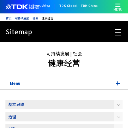
跳
TDK Global - TDK China
转
MENU
到
首页
可持续发展
社会
健康经营
主
跳
要
Sitemap
转
内
Sustainability HOME
到
容
主
可持续发展 | 社会
要
健康经营
内
容
Menu
尊重人权
基本思路
顾客满意
治理
人才