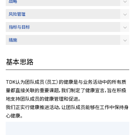
战略
人才培养
风险管理
多样、平等与包容
指标与目标
人才吸引与保留
措施
健康经营
安全卫生
基本思路
社会贡献活动
TDK认为团队成员（员工）的健康是与业务活动中的所有质
社会数据（ESG数据）
量都直接关联的重要课题，我们制定了健康宣言，旨在积极
地支持团队成员的健康管理和促进。
我们正实行健康推进活动，让团队成员能够在工作中保持身
心健康。