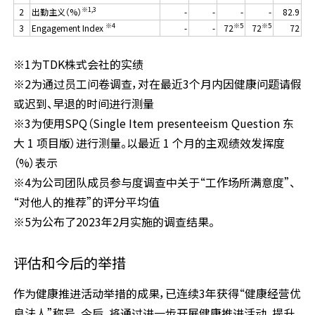
※1,3
2
出勤主义（%）
-
-
-
-
82.9
※4
※5
※5
3
Engagement Index
-
-
72
72
72
※1为TDK株式会社的实绩
※2为通过员工问卷调查，对在最近3个月内因健康问题请假
或迟到、早退的时间进行测量
※3为使用SPQ（Single Item presenteeism Question 东
大 1 项目版）进行测量。以最近 1 个月的主观绩效发挥度
（%）表示
※4为公司团队成员参与度调查中关于“工作场所满意度”、
“对他人的推荐”的评分平均值
※5为公布了2023年2月实施的调查结果。
评估和今后的举措
作为健康推进活动举措的成果，已连续3年获得“健康经营优
良法人”称号。今后，将通过进一步开展健康推进活动，提升