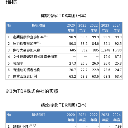
指标
健康指标：TDK集团（日本）
No
指标项目
2020
2021
2022
2023
2024
年度
年度
年度
年度
年度
※1
1
定期健康检查参加率
98.9
98.5
99.9
99.9
99.9
※1
2
压力检查参加率
90.3
89.2
84.6
82.1
92.5
3
步行大会参加人数
605
592
885
1,248
1,780
4
女性健康课题相关教育参加率
ー
ー
ー
72.0
87.1
5
吸烟率
27.3
26.5
26.0
26.0
25.8
6
有运动习惯者比例
20.7
22.2
22.9
23.6
24.7
7
体重合理者比例
63.2
63.7
63.6
63.8
63.4
※1为TDK株式会社的实绩
绩效指标：TDK集团（日本）
No
指标项目
2020
2021
2022
2023
2024
年度
年度
年度
年度
年度
※1,2
1
缺勤（小时）
-
-
-
-
7.99