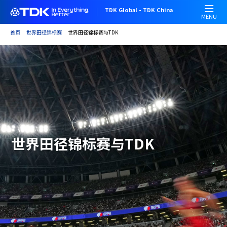
跳
TDK Global - TDK China
转
MENU
到
首页
世界田径锦标赛
世界田径锦标赛与TDK
主
要
内
容
世界田径锦标赛与TDK