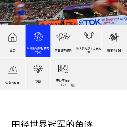
世界田径锦标赛与
新世界纪录 / 历届冠
主页
历届世界纪录
新星培训班
TDK
军
无处不在的
花絮
体育与科技
TDK
田径世界冠军的角逐