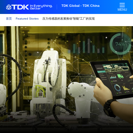
跳
TDK Global - TDK China
转
MENU
到
首页
Featured Stories
压力传感器的发展推动“智能”工厂的实现
主
要
内
容