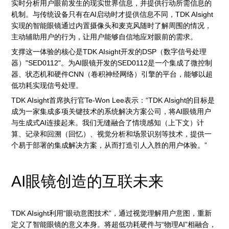
实时分析用户眼前发生的现实世界信息，并提供行动所需信息的
机制。与传统设备只有在AI启动时才提供信息不同，TDK AIsight
实现的智能眼镜通过内置摄像头和麦克风随时了解周围的情况，
主动辅助用户的行为，让用户能够自信地应对眼前的需求。
支撑这一体验的核心是TDK AIsight开发的DSP（数字信号处理
器）"SED0112"。为AI眼镜开发的SED0112是一个集成了微控制
器、状态机和硬件CNN（卷积神经网络）引擎的平台，能够以超
低功耗实现信号处理。
TDK AIsight首席执行官Te-Won Lee表示：“TDK AIsight的目标是
成为一家集成多项关键技术的系统解决方案公司，将AI眼镜用户
与生成式AI连接起来。我们无缝融合了情境感知（上下文）计
算、记录和回溯（回忆）、视觉分析和场景识别等技术，提供一
个易于部署的集成解决方案，从而打造引人入胜的用户体验。”
AI眼镜创造的互联未来
TDK AIsight利用“眼动意图技术”，通过视觉理解用户意图，重新
定义了智能眼镜的意义本身。将超低功耗硬件与“物理AI”相融合，