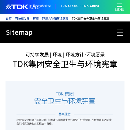
跳
TDK Global - TDK China
转
MENU
到
首页
可持续发展
环境
环境方针和环境愿景
TDK集团安全卫生与环境宪章
主
跳
要
Sitemap
转
内
Sustainability HOME
到
容
主
可持续发展 | 环境 | 环境方针·环境愿景
要
TDK集团安全卫生与环境宪章
内
容