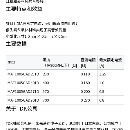
耳机和麦克风的音频线
主要特点和效益
针对1.25A高额定电流，采用低直流电阻设计
低失真铁氧体材料实现了高音频质量
小型化尺寸1.0mm × 0.5mm × 0.5mm
主要数据
阻抗
直流电阻
最大额定电流
类型
（在900MHz下）[Ω]
[Ω]
[A]
MAF1005GAD251D
250
0.110
1.25
MAF1005GAD401D
400
0.160
1.0
MAF1005GAD571D
570
0.200
0.9
MAF1005GAD701D
700
0.270
0.8
关于TDK公司
TDK株式会社是一家先进的电子公司，总部位于日本东京。公司成立于
1935年，主营铁氧体，是一种用于电子和磁性产品的关键材料。TDK的