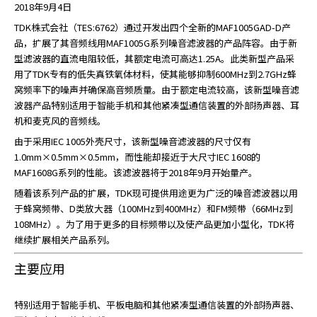
2018年9月4日
TDK株式会社（TES:6762）通过开发出四个全新的MAF1005GAD-D产
品，扩展了其音频线用MAF1005G系列噪音滤波器的产品阵容。由于新
型滤波器的直流电阻较低，其额定电流可高达1.25A。此类新型产品采
用了TDK专有的低失真铁氧体材料，使其能够抑制600MHz到2.7GHz蜂
窝频率下的噪声并确保高音频质量。由于额定电流较高，该新型噪音滤
波器产品特别适用于智能手机和其他紧凑型通信装置的外部扬声器、耳
机和麦克风的音频线。
由于采用IEC 1005外壳尺寸，该新型噪音滤波器的尺寸仅有
1.0mm×0.5mm×0.5mm，而性能却接近于大尺寸IEC 1608的
MAF1608G系列的性能。该滤波器将于2018年9月开始量产。
随着该系列产品的扩展，TDK现可提供用途更为广泛的噪音滤波器以用
于蜂窝频带、D类放大器（100MHz到400MHz）和FM频带（66MHz到
108MHz）。为了用于更多的目标频带以及使产品更加小型化，TDK将
继续扩展相关产品系列。
主要应用
特别适用于智能手机、平板电脑和其他紧凑型通信装置的外部扬声器、