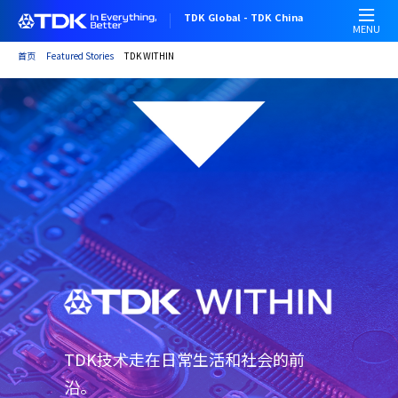
跳
TDK Global - TDK China
转
MENU
到
首页
Featured Stories
TDK WITHIN
主
要
内
容
TDK技术走在日常生活和社会的前
沿。