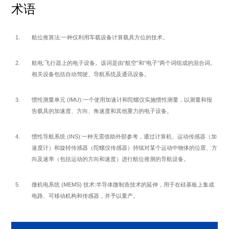
术语
航位推算法:一种仅利用车载设备计算载具方位的技术。
航电:飞行器上的电子设备。该词是由“航空”和“电子”两个词组成的混合词。
相关设备包括自动驾驶、导航系统及通讯设备。
惯性测量单元 (IMU):一个使用加速计和陀螺仪实施惯性测量，以测量和报
告载具的加速度、方向、角速度和其他重力的电子设备。
惯性导航系统 (INS):一种无需借助外部参考，通过计算机、运动传感器（加
速度计）和旋转传感器（陀螺仪传感器）持续对某个运动中物体的位置、方
向及速率（包括运动的方向和速度）进行航位推测的导航设备。
微机电系统 (MEMS) 技术:半导体微制造技术的延伸，用于在硅基板上集成
电路、可移动机构和传感器，并予以量产。