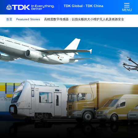
跳
TDK Global - TDK China
转
MENU
到
首页
Featured Stories
高精度数字传感器：以指尖般的大小维护无人机及铁路安全
主
要
内
容