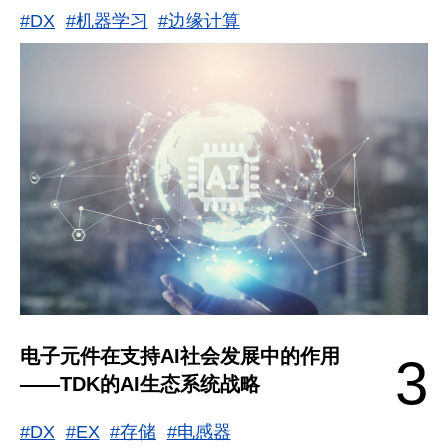
#DX
#机器学习
#边缘计算
电子元件在支持AI社会发展中的作用
3
——TDK的AI生态系统战略
#DX
#EX
#存储
#电感器