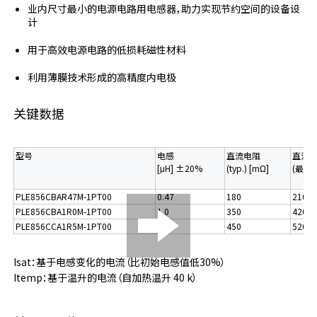
业内尺寸最小的电源电路用电感器，助力实现节约空间的设备设
计
用于高效电源电路的低损耗磁性材料
利用薄膜技术形成的高精度内电极
关键数据
型号
电感
直流电阻
直流
[μH] ±20%
(typ.) [mΩ]
(最大值
PLE856CBAR47M-1PT00
0.47
180
210
PLE856CBA1R0M-1PT00
1.0
350
420
PLE856CCA1R5M-1PT00
1.5
450
520
Isat：基于电感变化的电流（比初始电感值低30%）
Itemp：基于温升的电流（自加热温升 40 k）