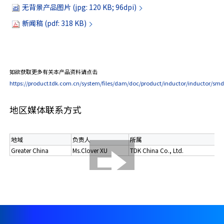
无背景产品图片 (jpg: 120 KB; 96dpi)
新闻稿 (pdf: 318 KB)
如欲获取更多有关本产品资料请点击
https://product.tdk.com.cn/system/files/dam/doc/product/inductor/inductor/s
地区媒体联系方式
地域
负责人
所属
电
Greater China
Ms.Clover XU
TDK China Co., Ltd.
+8