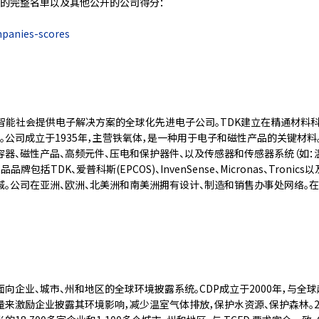
的完整名单以及其他公开的公司得分：
mpanies-scores
为智能社会提供电子解决方案的全球化先进电子公司。TDK建立在精通材料
革。公司成立于1935年，主营铁氧体，是一种用于电子和磁性产品的关键材
器、磁性产品、高频元件、压电和保护器件、以及传感器和传感器系统（如：温
括TDK、爱普科斯(EPCOS)、InvenSense、Micronas、Tronics
公司在亚洲、欧洲、北美洲和南美洲拥有设计、制造和销售办事处网络。在20
向企业、城市、州和地区的全球环境披露系统。CDP成立于2000年，与全球
激励企业披露其环境影响，减少温室气体排放，保护水资源、保护森林。2022