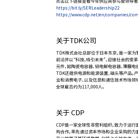
点击以下链接查看今年供应商参与度领导者
https://bit.ly/SERLeadership22
https://www.cdp.net/en/companies/co
关于TDK公司
TDK株式会社总部位于日本东京，是一家
前沿并以“科技，吸引未来”，迎接社会的变
元件，如陶瓷电容器、铝电解电容器、薄膜电容
TDK还提供电源和能源装置、磁头等产品。产品品牌包
业和消费电子、以及信息和通信技术市场领域。
全球雇员约为117,000人。
关于 CDP
CDP是一家全球性非营利组织，致力于运行面
构合作，率先通过资本市场和企业采购的力量来