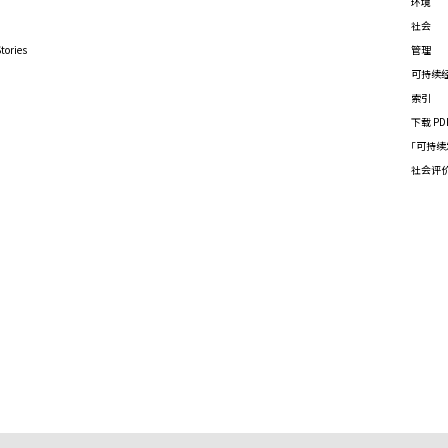
环境
社会
tories
管理
可持续
索引
下载 PD
「可持续
社会评