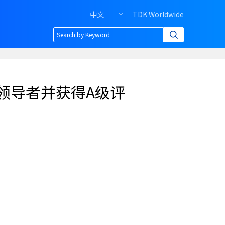
中文
TDK Worldwide
Header
right
menu
of
PC
领导者并获得A级评