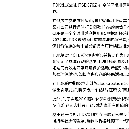
TDK株式会社（TSE:6762）在全球环
作。
在供应商参与度评级中，按照治理、目标、其
案对公司进行评估。TDK通过与供应商合作
CDP是一个全球非营利性组织，根据对环
2022 年，TDK 被选为供应商参与度领
保其价值链的每个部分都具有可持续性。此外，T
TDK制定了《TDK环境宪章》，并将此作为
划制定了具体行动的基本计划环境蓝图及环
迅速而有效地开展环境保护活动，希望引领社
加强环保活动，如检查供应商的环保活动以
在TDK的中期经营计划“Value Creat
做出贡献。我们将实现一个循坏，在增长“商业
此外，为了实现2CX（客户体验和消费者体
型（EX）这两大社会问题，成为真正有价值的
基于这一原则，TDK集团将在考虑到气候
可持续社会的发展，确保世界各地的下一代