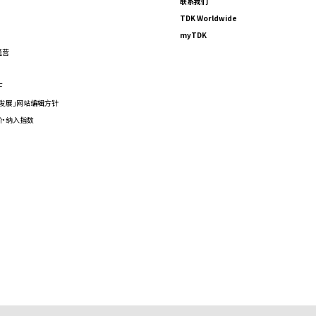
联系我们
TDK Worldwide
myTDK
经营
F
发展」网站编辑方针
价·纳入指数