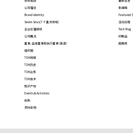
领导致辞
最新信息
公司理念
新闻稿
Brand Identity
Featured S
Seven Seas(7 个重点领域）
活动日程
企业伦理纲领
Tech Mag
公司概况
印刷品
董事、监查董事和执行董事（英语）
图像库
组织图
TDK网络
TDK历史
TDK业务
TDK技术
知识产权
Events & Activities
创新
资材采购