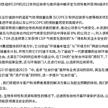
境非营利性组织CDP的2022年供应商参与度评级中被评定为领导者并获得A级
企业价值链中的温室气体排放量估算（SCOPE3）和供应链参与度等相关项
推进环保活动以及公开SCOPE3的排放量而受到高度评价。
境问题非常感兴趣的全球机构投资者的要求，推动公司参与气候变化、水资源
导者，是在与供应商合作应对气候变化的评估中排名前 8% 的公司之一。列入
DK 还连续第三年获得 CDP 气候变化类别的“A-”排名和关注水安全的“
TDK集团整体的环境方针。它分别由"环境基本理念"与"环境方针"两部分构
境基本计划，并努力将它们付诸于实践。为了留给下一代更健康的全球环境，
会。尤其在TDK的供应商参与倡议中，在TDK的“全球合作采购”原则下，
及提供结果反馈，还与环境部门人员进行对话，以选择供应商奖项。
ion 2023（价值创造2023） ”中，追求“社会价值”是所有业务活动的目标
价值”和“资产价值”的同时，进一步提升“社会价值”。
验），我们将提供令客户和消费者满意的解决方案以及超出预期的体验，我们
企业。
变化、生物多样性和资源有限性的情况下，迅速而有效地开展环境保护活动。
都能获得清洁安全的供水。