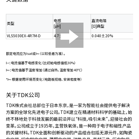
电感
直流电阻
类型
[μH]
[Ω]典型
VLS5030EX-4R7M-D
4.7±20%
0.040±20%
额定电流应为Isat或I
（以较低者为准）。
temp
I
：电流值基于电感变化（比初始电感值低30%）
sat
I
：电流值基于温度增加（通过自热，温度增加 40℃）
temp
*I
根据使用环境而变化（电路板规格、安装密度等）
temp
关于TDK公司
TDK株式会社总部位于日本东京，是一家为智能社会提供电子解决
方案的全球化先进电子公司。TDK建立在精通材料科学的基础上，始
终不移地处于科技发展的最前沿并以“科技，吸引未来”，迎接社会的
变革。公司成立于1935年，主营铁氧体，是一种用于电子和磁性产品
的关键材料。TDK全面和创新驱动的产品组合包括无源元件，如陶瓷