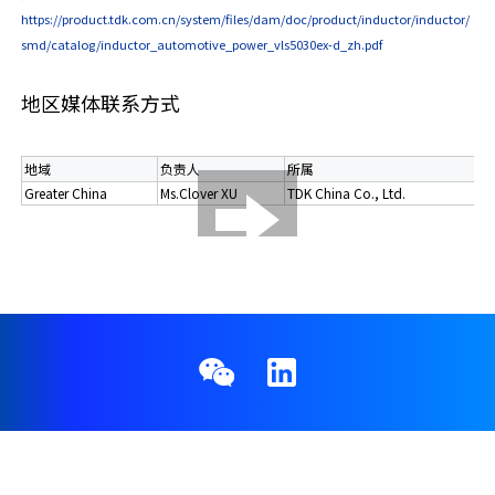
https://product.tdk.com.cn/system/files/dam/doc/product/inductor/inductor/
smd/catalog/inductor_automotive_power_vls5030ex-d_zh.pdf
地区媒体联系方式
地域
负责人
所属
电
Greater China
Ms.Clover XU
TDK China Co., Ltd.
+8