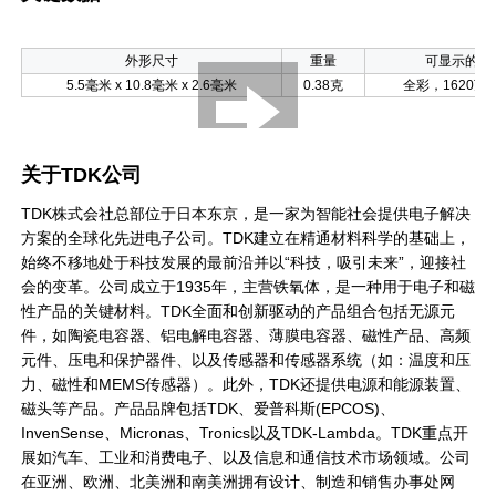
外形尺寸
重量
可显示的颜
5.5毫米 x 10.8毫米 x 2.6毫米
0.38克
全彩，1620万
关于TDK公司
TDK株式会社总部位于日本东京，是一家为智能社会提供电子解决
方案的全球化先进电子公司。TDK建立在精通材料科学的基础上，
始终不移地处于科技发展的最前沿并以“科技，吸引未来”，迎接社
会的变革。公司成立于1935年，主营铁氧体，是一种用于电子和磁
性产品的关键材料。TDK全面和创新驱动的产品组合包括无源元
件，如陶瓷电容器、铝电解电容器、薄膜电容器、磁性产品、高频
元件、压电和保护器件、以及传感器和传感器系统（如：温度和压
力、磁性和MEMS传感器）。此外，TDK还提供电源和能源装置、
磁头等产品。产品品牌包括TDK、爱普科斯(EPCOS)、
InvenSense、Micronas、Tronics以及TDK-Lambda。TDK重点开
展如汽车、工业和消费电子、以及信息和通信技术市场领域。公司
在亚洲、欧洲、北美洲和南美洲拥有设计、制造和销售办事处网