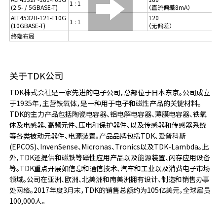
1 : 1
(2.5- / 5GBASE-T)
（直流偏差8mA）
ALT4532H-121-T10G
120
1 : 1
(10GBASE-T)
（无偏差）
终端布局
关于TDK公司
TDK株式会社是一家先进的电子公司，总部位于日本东京。公司成立
于1935年，主营铁氧体，是一种用于电子和磁性产品的关键材料。
TDK的主力产品包括陶瓷电容器、铝电解电容器、薄膜电容器、铁氧
体及电感器、高频元件、压电和保护器件、以及传感器和传感器系统
等各类被动元器件、电源装置。产品品牌包括TDK、爱普科斯
(EPCOS)、InvenSense、Micronas、Tronics以及TDK-Lambda。此
外，TDK还提供和磁铁等磁性应用产品以及能源装置、闪存应用设备
等。TDK重点开展如信息和通信技术、汽车和工业以及消费电子市场
领域。公司在亚洲、欧洲、北美洲和南美洲拥有设计、制造和销售办事
处网络。2017年度3月末，TDK的销售总额约为105亿美元，全球雇员
100,000人。