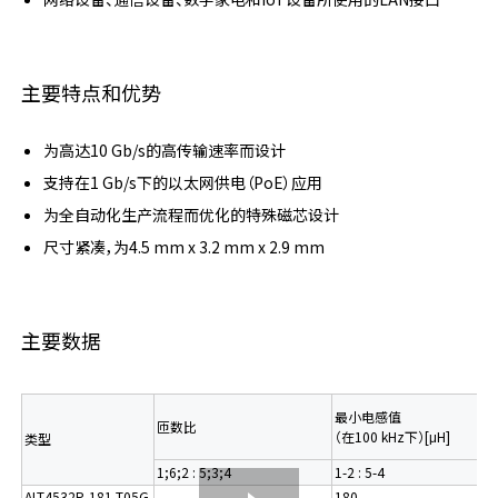
主要特点和优势
为高达10 Gb/s的高传输速率而设计
支持在1 Gb/s下的以太网供电（PoE）应用
为全自动化生产流程而优化的特殊磁芯设计
尺寸紧凑，为4.5 mm x 3.2 mm x 2.9 mm
主要数据
最小电感值
匝数比
（在100 kHz下）[μH]
类型
1;6;2 : 5;3;4
1-2 : 5-4
ALT4532P-181-T05G
180