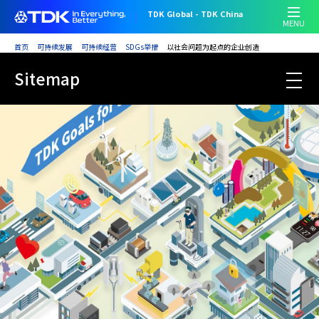
跳
TDK Global - TDK China
MENU
转
到
首页
可持续发展
可持续经营
SDGs举措
以社会问题为起点的企业创造
主
跳
Sitemap
要
Sustainability HOME
转
内
到
容
主
要
内
容