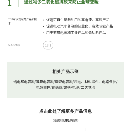
1
通过减少二氧化碳排放来防止全球变暖
促进可再生能源利用的高电流、高压产品
TDK可以贡献的产品和技
术
促进电动汽车普及的轻量化、高效节能产品
用于家用电器和工业产品的低功耗产品
13.1
SDGs目标
相关产品示例
铝电解电容器/薄膜电容器/陶瓷电容器/压电、材料器件、电路保护/
电感器件/传感器/磁铁/电源/二次电池
点击此处了解更多产品信息
（链接到应用程序指南）