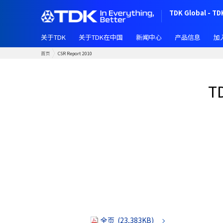
跳
TDK Global - TD
转
到
关于TDK
关于TDK在中国
新闻中心
产品信息
加
主
要
首页
CSR Report 2010
内
容
T
全页 (23,383KB)