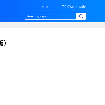
中文
TDK Worldwide
Header
right
menu
of
PC
版）