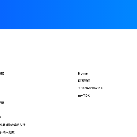
发展
Home
联系我们
TDK Worldwide
myTDK
经营
F
发展」网站编辑方针
价·纳入指数