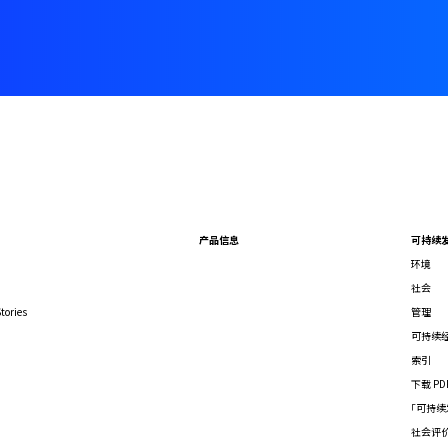
产品信息
可持续
环境
社会
tories
管理
可持续
索引
下载 PD
「可持续
社会评