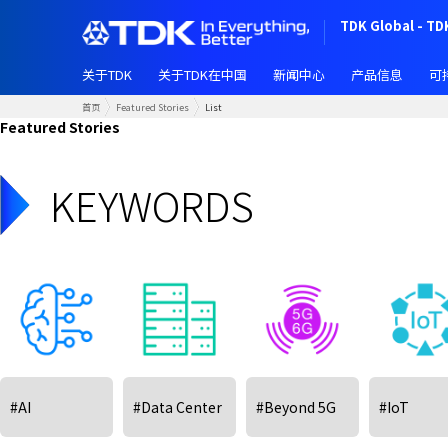
跳
TDK Global - TD
转
到
关于TDK
关于TDK在中国
新闻中心
产品信息
可
主
要
首页
Featured Stories
List
内
Featured Stories
容
KEYWORDS
#AI
#Data Center
#Beyond 5G
#IoT