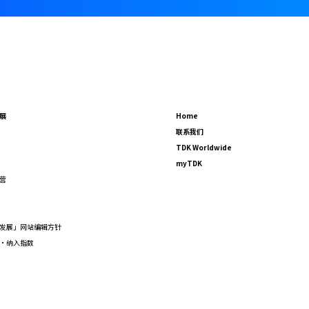
展
Home
联系我们
TDK Worldwide
myTDK
营
F
发展」网站编辑方针
·纳入指数