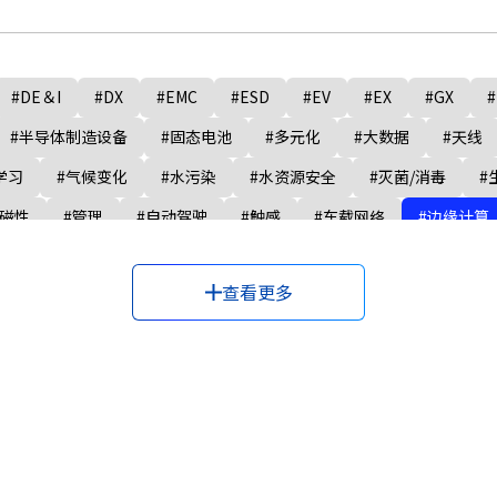
#DE＆I
#DX
#EMC
#ESD
#EV
#EX
#GX
#
#半导体制造设备
#固态电池
#多元化
#大数据
#天线
学习
#气候变化
#水污染
#水资源安全
#灭菌/消毒
#
#磁性
#管理
#自动驾驶
#触感
#车载网络
#边缘计算
查看更多