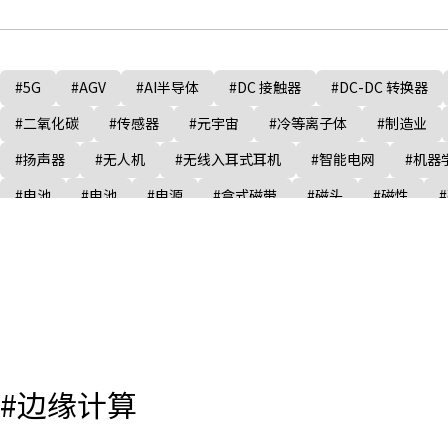
#5G
#AGV
#AI半导体
#DC 接触器
#DC-DC 转换器
#二氧化碳
#传感器
#元宇宙
#冷等离子体
#制造业
#扬声器
#无人机
#无线入耳式耳机
#智能电网
#机器
#电池
#电池
#电源
#盒式磁带
#磁头
#磁性
#麦克风
#边缘计算