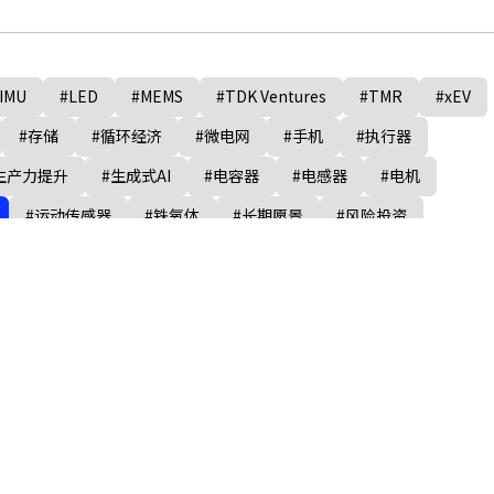
IMU
#LED
#MEMS
#TDK Ventures
#TMR
#xEV
#存储
#循环经济
#微电网
#手机
#执行器
生产力提升
#生成式AI
#电容器
#电感器
#电机
#运动传感器
#铁氧体
#长期愿景
#风险投资