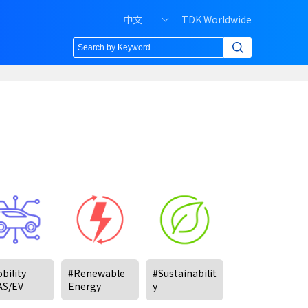
H
中文
TDK Worldwide
e
a
d
e
r
r
i
g
h
t
m
e
n
u
o
f
bility
#Renewable
#Sustainabilit
P
AS/EV
Energy
y
C