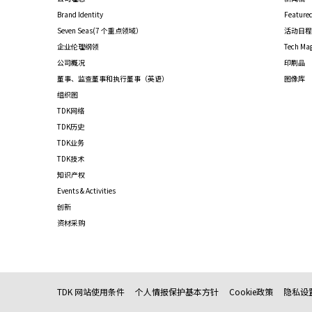
Brand Identity
Featured
Seven Seas(7 个重点领域）
活动日程
企业伦理纲领
Tech Ma
公司概况
印刷品
董事、监查董事和执行董事（英语）
图像库
组织图
TDK网络
TDK历史
TDK业务
TDK技术
知识产权
Events & Activities
创新
资材采购
TDK 网站使用条件
个人情报保护基本方针
Cookie政策
隐私设