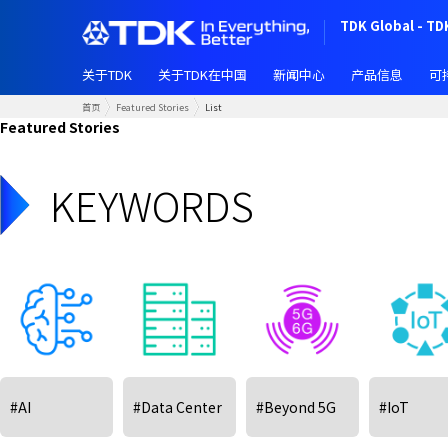
跳
TDK Global - TD
转
到
关于TDK
关于TDK在中国
新闻中心
产品信息
可
主
要
首页
Featured Stories
List
内
Featured Stories
容
KEYWORDS
#AI
#Data Center
#Beyond 5G
#IoT