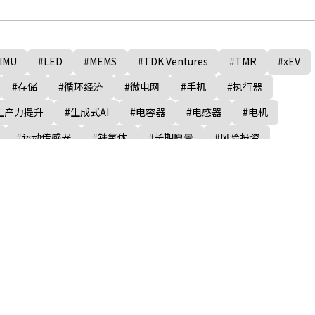
IMU
#LED
#MEMS
#TDK Ventures
#TMR
#xEV
#存储
#循环经济
#微电网
#手机
#执行器
生产力提升
#生成式AI
#电容器
#电感器
#电机
#运动传感器
#铁氧体
#长期愿景
#风险投资