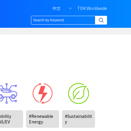
H
中文
TDK Worldwide
e
a
d
e
r
r
i
g
h
t
m
e
n
u
o
f
bility
#Renewable
#Sustainabilit
P
AS/EV
Energy
y
C