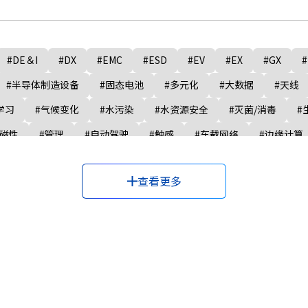
#DE＆I
#DX
#EMC
#ESD
#EV
#EX
#GX
#
#半导体制造设备
#固态电池
#多元化
#大数据
#天线
学习
#气候变化
#水污染
#水资源安全
#灭菌/消毒
#
#磁性
#管理
#自动驾驶
#触感
#车载网络
#边缘计算
查看更多