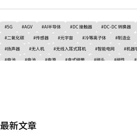
#5G
#AGV
#AI半导体
#DC 接触器
#DC-DC 转换器
#二氧化碳
#传感器
#元宇宙
#冷等离子体
#制造业
#扬声器
#无人机
#无线入耳式耳机
#智能电网
#机器
#电池
#电池
#电源
#盒式磁带
#磁头
#磁性
#麦克风
最新文章