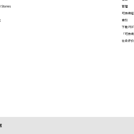
 Stories
管理
可持续经
g
索引
下载 PD
「可持续
社会评价
置