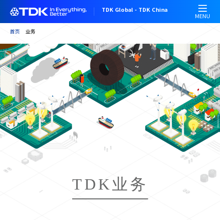
跳
TDK Global - TDK China
转
MENU
到
首页
业务
主
要
内
容
TDK业务