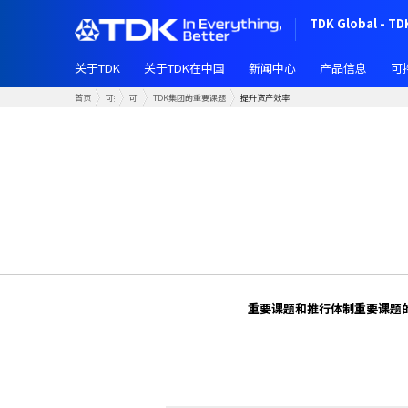
跳
TDK Global - TD
转
到
关于TDK
关于TDK在中国
新闻中心
产品信息
可
主
要
首页
可持续发展
可持续经营
TDK集团的重要课题
提升资产效率
内
容
重要课题和推行体制
重要课题