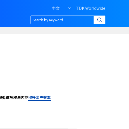
中文
TDK Worldwide
Header
right
menu
of
PC
理
追求放权与内控
提升资产效率