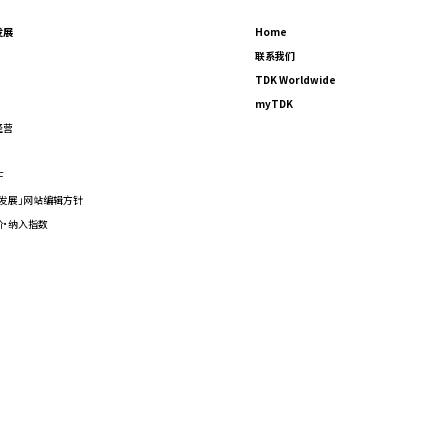
发展
Home
联系我们
TDK Worldwide
myTDK
经营
F
发展」网站编辑方针
价·纳入指数