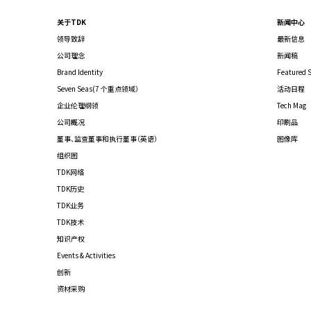
关于TDK
新闻中心
领导致辞
最新信息
公司理念
新闻稿
Brand Identity
Featured S
Seven Seas(7 个重点领域）
活动日程
企业伦理纲领
Tech Mag
公司概况
印刷品
董事、监查董事和执行董事（英语）
图像库
组织图
TDK网络
TDK历史
TDK业务
TDK技术
知识产权
Events & Activities
创新
资材采购