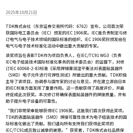
2025年10月21日
TDK株式会社（东京证券交易所代码：6762）宣布，公司首次荣
获国际电工委员会（IEC）颁发的IEC 1906奖。IEC是负责制定与修
订电气与电子技术领域的国际标准的组织，IEC 1906奖则颁发给在
电气与电子技术标准化活动中做出重大贡献的专家。
该奖项旨在表彰TDK作为项目负责人，在IEC/TC91 WG3（负责
IEC电子组装技术国际标准化事务的技术委员会）的监督下，对修
订IEC 60068-2-83标准《采用焊锡膏润湿平衡法对表面贴装器件
（SMD）电子元件进行可焊性测试》所做出的重大贡献。TDK积极
主导了该项目，协调参与国专家的讨论与意见，并在建立源自日本
的IEC标准方面发挥了重要作用。这一贡献获得了高度评价，并最
终促成此次获奖。本次修订将确保表面贴装器件的焊接质量，并有
助于提升电子设备的可靠性。
“我们非常荣幸能够获得IEC 1906奖。这是我们首次获得此奖项。
TDK的表面贴装器件（SMD）焊接可靠性技术为电子组装技术的国
际标准化做出了贡献。我们谨向所有支持我们获得此奖项的
IEC/TC91成员致以诚挚的谢意。”获奖者，TDK株式会社品质保