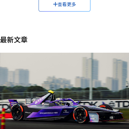
查看更多
#大数据
#天线
#存储
#循环经济
#微电网
#手机
#执行器
#扬声器
#无人机
#无线入耳式耳机
#智能电网
#机器学习
#气候变化
#水污染
#水资源安全
#灭菌/消毒
#生产力提升
#生成式AI
最新文章
#电容器
#电感器
#电机
#电池
#电池
#电源
#盒式磁带
#磁头
#磁性
#磁性
#管理
#自动驾驶
#触感
#车载网络
#边缘计算
#运动传感器
#铁氧体
#长期愿景
#风险投资
#麦克风