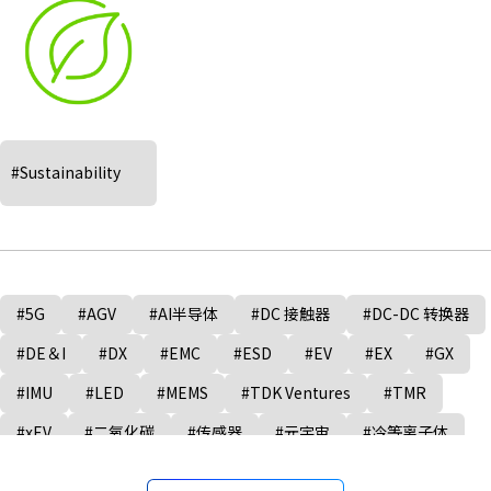
#Sustainability
#5G
#AGV
#AI半导体
#DC 接触器
#DC-DC 转换器
#DE＆I
#DX
#EMC
#ESD
#EV
#EX
#GX
#IMU
#LED
#MEMS
#TDK Ventures
#TMR
#xEV
#二氧化碳
#传感器
#元宇宙
#冷等离子体
#制造业
#半导体制造设备
#固态电池
#多元化