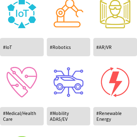
#IoT
#Robotics
#AR/VR
#Medical/Health
#Mobility
#Renewable
Care
ADAS/EV
Energy