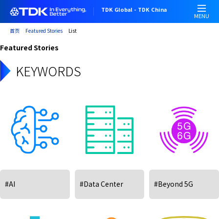
跳
TDK Global - TDK China
转
MENU
到
首页
Featured Stories
List
主
Featured Stories
要
内
KEYWORDS
容
#AI
#Data Center
#Beyond 5G