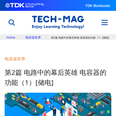
Breadcrumb
Home
电容器世界
第2篇 电路中的幕后英雄 电容器的功能（1）[储电]
日本語
English
中文
电容器世界
了解电子元件的原理以及功能
第2篇 电路中的幕后英雄 电容器的
电子入门
电容器世界
功能（1）[储电]
用科学改变体育与自然
世界田径锦标赛@TDK
了解TDK的技术
知识库
专题