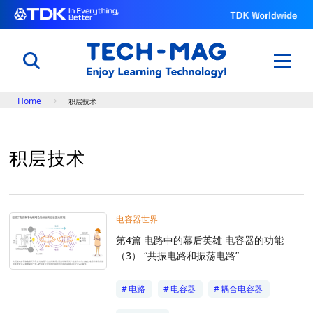
Breadcrumb
Home
积层技术
日本語
English
中文
积层技术
了解电子元件的原理以及功能
电子入门
电容器世界
电容器世界
用科学改变体育与自然
第4篇 电路中的幕后英雄 电容器的功能
世界田径锦标赛@TDK
（3） “共振电路和振荡电路”
了解TDK的技术
知识库
电路
电容器
耦合电容器
专题