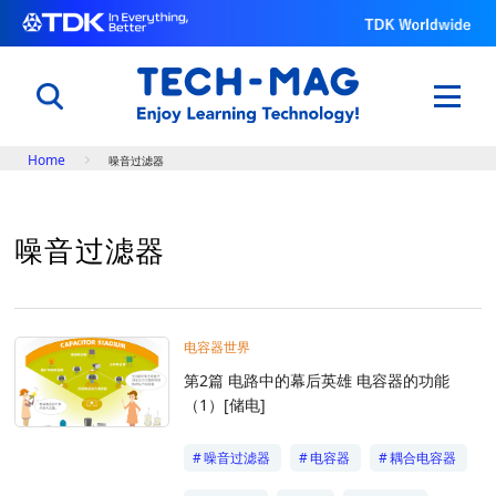
Breadcrumb
Home
噪音过滤器
日本語
English
中文
噪音过滤器
了解电子元件的原理以及功能
电子入门
电容器世界
电容器世界
用科学改变体育与自然
第2篇 电路中的幕后英雄 电容器的功能
世界田径锦标赛@TDK
（1）[储电]
了解TDK的技术
知识库
噪音过滤器
电容器
耦合电容器
专题