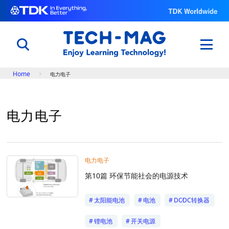
Breadcrumb
Home
电力电子
日本語
English
中文
电力电子
了解电子元件的原理以及功能
电子入门
电容器世界
电力电子
用科学改变体育与自然
第10篇 环保节能社会的电源技术
世界田径锦标赛@TDK
了解TDK的技术
太阳能电池
电池
DC∕DC转换器
知识库
专题
锂电池
开关电源