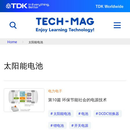
Breadcrumb
Home
太阳能电池
日本語
English
中文
太阳能电池
了解电子元件的原理以及功能
电子入门
电容器世界
电力电子
用科学改变体育与自然
第10篇 环保节能社会的电源技术
世界田径锦标赛@TDK
了解TDK的技术
太阳能电池
电池
DC∕DC转换器
知识库
专题
锂电池
开关电源