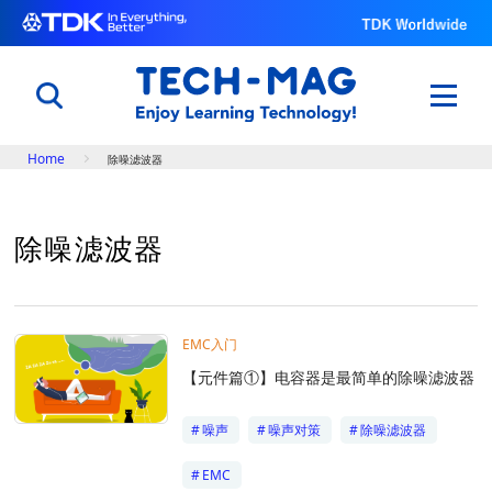
Breadcrumb
Home
除噪滤波器
日本語
English
中文
除噪滤波器
了解电子元件的原理以及功能
电子入门
电容器世界
EMC入门
用科学改变体育与自然
【元件篇①】电容器是最简单的除噪滤波器
世界田径锦标赛@TDK
了解TDK的技术
噪声
噪声对策
除噪滤波器
知识库
专题
EMC