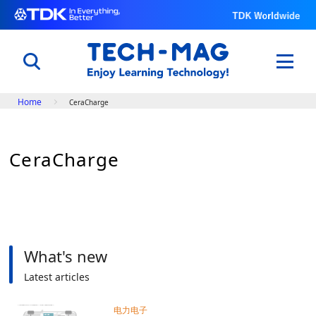
Breadcrumb
Home
CeraCharge
日本語
English
中文
CeraCharge
了解电子元件的原理以及功能
电子入门
电容器世界
用科学改变体育与自然
世界田径锦标赛@TDK
What's new
了解TDK的技术
Latest articles
知识库
专题
电力电子