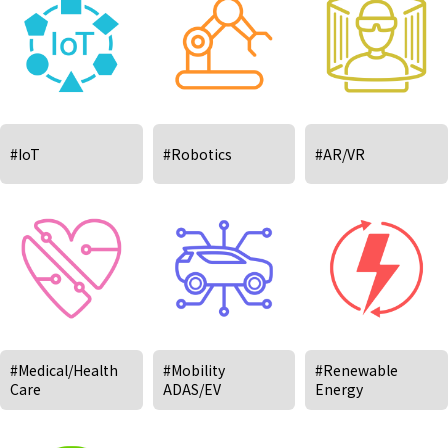
#IoT
#Robotics
#AR/VR
#Medical/Health
#Mobility
#Renewable
Care
ADAS/EV
Energy