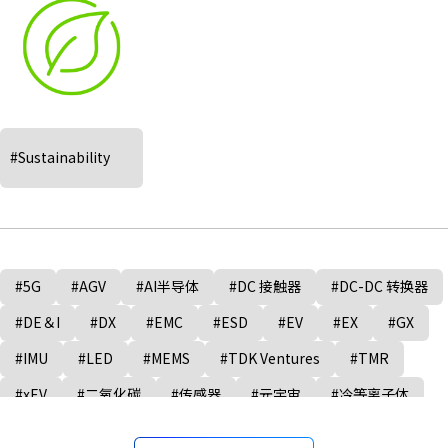
#Sustainability
#5G
#AGV
#AI半导体
#DC 接触器
#DC-DC 转换器
#DE＆I
#DX
#EMC
#ESD
#EV
#EX
#GX
#IMU
#LED
#MEMS
#TDK Ventures
#TMR
#xEV
#二氧化碳
#传感器
#元宇宙
#冷等离子体
#制造业
#半导体制造设备
#固态电池
#多元化