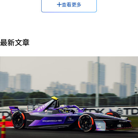
查看更多
#大数据
#天线
#存储
#循环经济
#微电网
#手机
#执行器
#扬声器
#无人机
#无线入耳式耳机
#智能电网
#机器学习
#气候变化
#水污染
#水资源安全
#灭菌/消毒
#生产力提升
#生成式AI
最新文章
#电容器
#电感器
#电机
#电池
#电池
#电源
#盒式磁带
#磁头
#磁性
#磁性
#管理
#自动驾驶
#触感
#车载网络
#边缘计算
#运动传感器
#铁氧体
#长期愿景
#风险投资
#麦克风