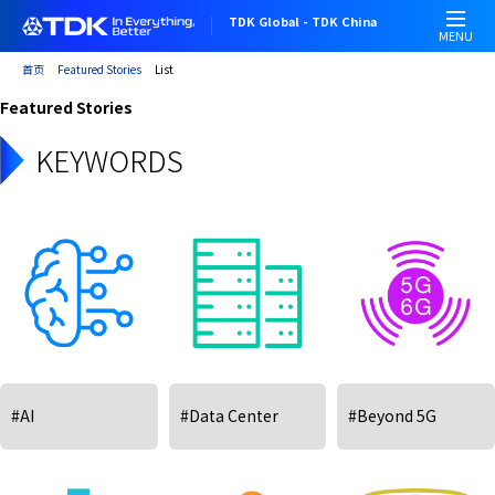
跳
TDK Global - TDK China
转
MENU
到
首页
Featured Stories
List
主
Featured Stories
要
内
KEYWORDS
容
#AI
#Data Center
#Beyond 5G