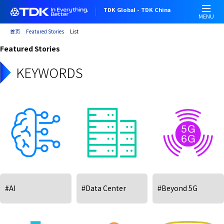
跳
TDK Global - TDK China
转
MENU
到
首页
Featured Stories
List
主
Featured Stories
要
内
KEYWORDS
容
#AI
#Data Center
#Beyond 5G