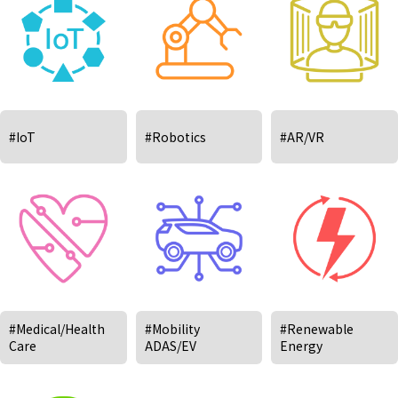
#IoT
#Robotics
#AR/VR
#Medical/Health
#Mobility
#Renewable
Care
ADAS/EV
Energy