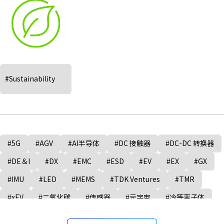
#Sustainability
#5G
#AGV
#AI半导体
#DC 接触器
#DC-DC 转换器
#DE＆I
#DX
#EMC
#ESD
#EV
#EX
#GX
#IMU
#LED
#MEMS
#TDK Ventures
#TMR
#xEV
#二氧化碳
#传感器
#元宇宙
#冷等离子体
#制造业
#半导体制造设备
#固态电池
#多元化