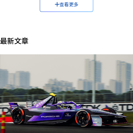
查看更多
#大数据
#天线
#存储
#循环经济
#微电网
#手机
#执行器
#扬声器
#无人机
#无线入耳式耳机
#智能电网
#机器学习
#气候变化
#水污染
#水资源安全
#灭菌/消毒
#生产力提升
#生成式AI
最新文章
#电容器
#电感器
#电机
#电池
#电池
#电源
#盒式磁带
#磁头
#磁性
#磁性
#管理
#自动驾驶
#触感
#车载网络
#边缘计算
#运动传感器
#铁氧体
#长期愿景
#风险投资
#麦克风